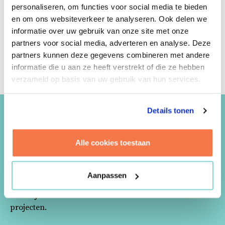
onze grenzen heen.
personaliseren, om functies voor social media te bieden
en om ons websiteverkeer te analyseren. Ook delen we
informatie over uw gebruik van onze site met onze
BELEID EN STRATEGIE
PLANVORMING EN REALISATIE
partners voor social media, adverteren en analyse. Deze
partners kunnen deze gegevens combineren met andere
BEHEER EN EXPLOITATIE
informatie die u aan ze heeft verstrekt of die ze hebben
verzameld op basis van uw gebruik van hun services.
Details tonen
RECENTE PROJECTEN
Alle cookies toestaan
Bouw. Infra. Vastgoed. Huisvesting. Ontwikkeling.
Opbrengstpotenties. Transformatie. Herbestemmingen.
Aanpassen
Die berg aan oplossingsgericht vermogen wordt zoveel
duidelijker met de voorbeelden van onze meest recente
projecten.