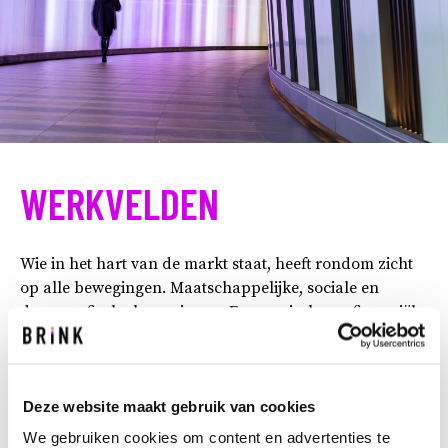
WERKVELDEN
Wie in het hart van de markt staat, heeft rondom zicht
op alle bewegingen. Maatschappelijke, sociale en
demografische bewegingen. Economische en financiële
ontwikkelingen. Technische en wetenschappelijke
vooruitgang. En wat Brink daarmee doet? Deze extra
kennis elke dag toevoegen, analyseren en vertalen naar
Deze website maakt gebruik van cookies
jouw markt van bouw, infra en vastgoed. Hiermee
spelen we in op een duurzame toekomst. We kijken over
We gebruiken cookies om content en advertenties te